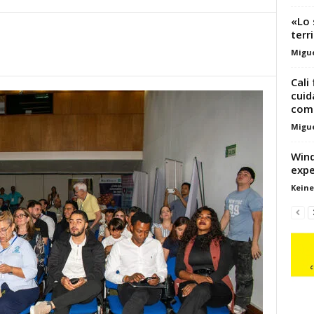
«Lo 
terr
Migue
Cali
cuid
com
Migue
Wind
expe
Keine