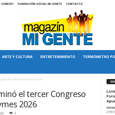
S SOMOS?
FUNDACIÓN SOCIAL MI GENTE
CONTACTO
ARTE Y CULTURA
ENTRETENIMIENTO
TERMÓMETRO PO
ongreso Multisectorial Mipymes 2026
ED
lminó el tercer Congreso
Lote
Foro
Apue
pymes 2026
Unid
27/07
026
0