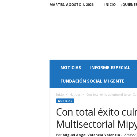
MARTES, AGOSTO 4, 2026
INICIO
¿QUIENE
M
NOTICIAS
INFORME ESPECIAL
a
g
FUNDACIÓN SOCIAL MI GENTE
a
z
i
Inicio
Noticias
Con total éxito culminó el tercer C
n
NOTICIAS
M
Con total éxito cu
i
Multisectorial Mi
G
e
n
Por
Miguel Angel Valencia Valencia
-
27/05/2