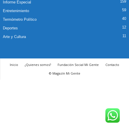
159
Informe Especial
59
Entretenimiento
40
Termómetro Político
12
Deportes
11
Arte y Cultura
Inicio
¿Quienes somos?
Fundación Social Mi Gente
Contacto
© Magazín Mi Gente