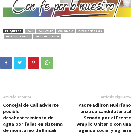
ETIQUETAS
CALI
CALI VALLE
COLOMBIA
ELECCIONES 2026
NORTE DEL VALLE
VALLE DEL CAUCA
Artículo anterior
Artículo siguiente
Concejal de Cali advierte
Padre Edilson Huérfano
posible
lanza su candidatura al
desabastecimiento de
Senado por el Frente
agua por fallas en sistema
Amplio Unitario con una
de monitoreo de Emcali
agenda social y agraria