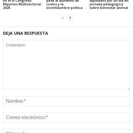
en el III Congreso
pese al aumento de
diputados por un día en
Mipymes Multisectorial
costos y la
jornada pedagógica
2026
incertidumbre política
sobre bienestar animal
DEJA UNA RESPUESTA