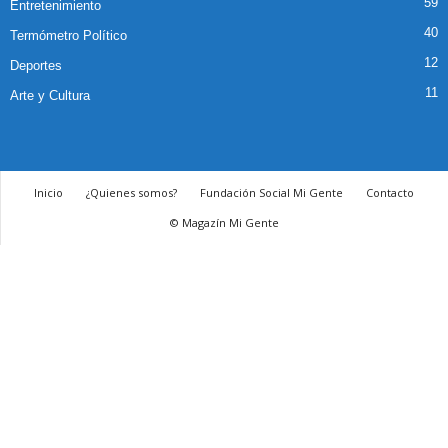
59
Entretenimiento
40
Termómetro Político
12
Deportes
11
Arte y Cultura
Inicio
¿Quienes somos?
Fundación Social Mi Gente
Contacto
© Magazín Mi Gente