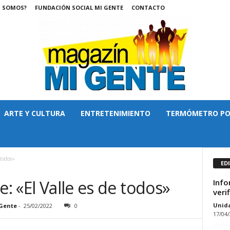
S SOMOS?
FUNDACIÓN SOCIAL MI GENTE
CONTACTO
ARTE Y CULTURA
ENTRETENIMIENTO
TERMÓMETRO PO
 todos»
ED
e: «El Valle es de todos»
Info
veri
Unid
Gente
-
25/02/2022
0
17/04