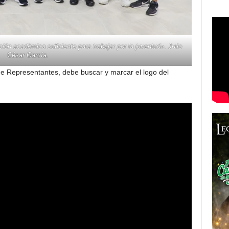
ción académica suficiente para trabajar por la juventud». Julio
César García.
e Representantes, debe buscar y marcar el logo del