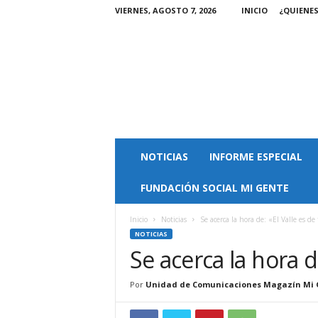
VIERNES, AGOSTO 7, 2026
INICIO
¿QUIENE
M
NOTICIAS
INFORME ESPECIAL
a
g
FUNDACIÓN SOCIAL MI GENTE
a
z
i
Inicio
Noticias
Se acerca la hora de: «El Valle es de
n
NOTICIAS
M
Se acerca la hora d
i
G
Por
Unidad de Comunicaciones Magazín Mi 
e
n