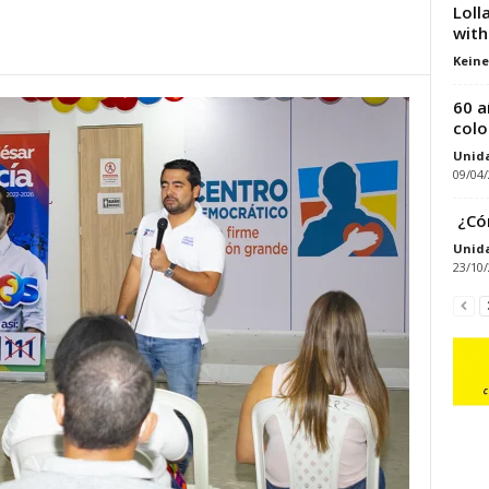
Loll
with
Keine
60 a
col
Unid
09/04
¿Có
Unid
23/10