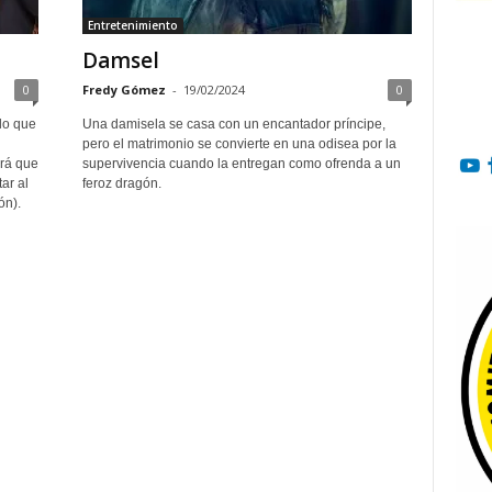
Entretenimiento
Damsel
0
Fredy Gómez
-
19/02/2024
0
olo que
Una damisela se casa con un encantador príncipe,
pero el matrimonio se convierte en una odisea por la
rá que
supervivencia cuando la entregan como ofrenda a un
ar al
feroz dragón.
ón).