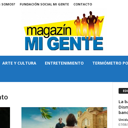
S SOMOS?
FUNDACIÓN SOCIAL MI GENTE
CONTACTO
ARTE Y CULTURA
ENTRETENIMIENTO
TERMÓMETRO PO
ED
nto
La b
Dism
banc
Unid
07/08