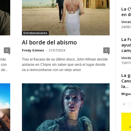
La C
en d
Unid
24/08
Entretenimiento
La F
Al borde del abismo
ayud
camp
0
Fredy Gómez
-
21/07/2024
0
Unid
ista
Tras el fracaso de su último disco, John Allman decide
15/07
 con
aislarse en Chipre sin saber que será el lugar donde
de...
va a reencontrarse con un viejo amor
La g
Canc
la...
Migue