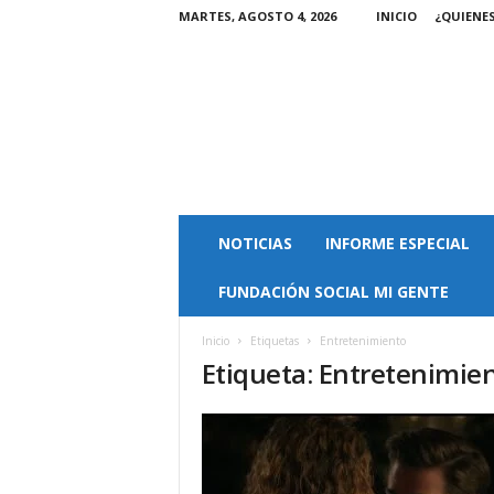
MARTES, AGOSTO 4, 2026
INICIO
¿QUIENE
M
NOTICIAS
INFORME ESPECIAL
a
g
FUNDACIÓN SOCIAL MI GENTE
a
z
i
Inicio
Etiquetas
Entretenimiento
Etiqueta: Entretenimie
n
M
i
G
e
n