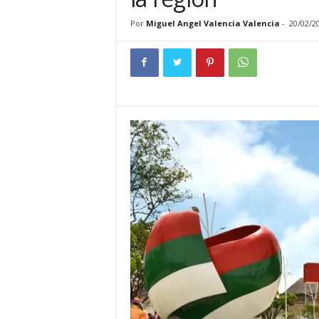
t
e
Por
Miguel Angel Valencia Valencia
-
20/02/2