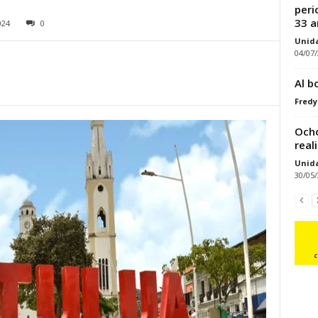
peri
33 a
024
0
Unid
04/07
Al b
Fred
Ocho
real
Unid
30/05