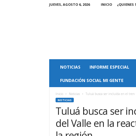
JUEVES, AGOSTO 6, 2026
INICIO
¿QUIENES
M
NOTICIAS
INFORME ESPECIAL
a
g
FUNDACIÓN SOCIAL MI GENTE
a
z
i
Inicio
Noticias
Tuluá busca ser incluída en el tren tu
n
NOTICIAS
M
Tuluá busca ser inc
i
del Valle en la reac
G
e
la región
n