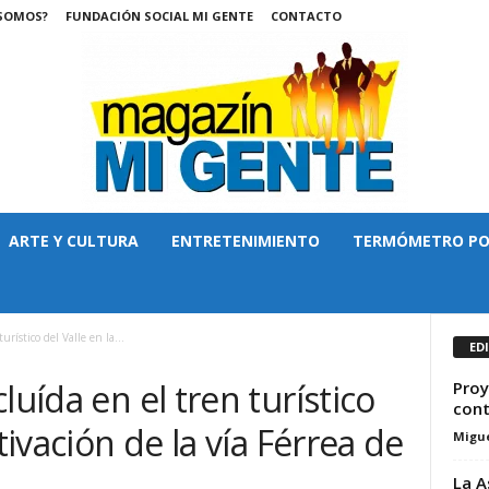
 SOMOS?
FUNDACIÓN SOCIAL MI GENTE
CONTACTO
ARTE Y CULTURA
ENTRETENIMIENTO
TERMÓMETRO PO
rístico del Valle en la...
ED
luída en el tren turístico
Proy
cont
tivación de la vía Férrea de
Migue
La A