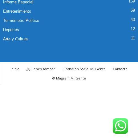
159
Informe Especial
59
Entretenimiento
40
Termómetro Político
12
Deportes
11
Arte y Cultura
Inicio
¿Quienes somos?
Fundación Social Mi Gente
Contacto
© Magazín Mi Gente