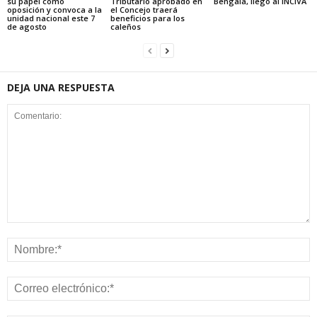
su papel como
Tributario aprobado en
Bengala, llegó al INCIVA
oposición y convoca a la
el Concejo traerá
unidad nacional este 7
beneficios para los
de agosto
caleños
DEJA UNA RESPUESTA