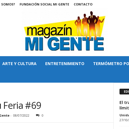
S SOMOS?
FUNDACIÓN SOCIAL MI GENTE
CONTACTO
ARTE Y CULTURA
ENTRETENIMIENTO
TERMÓMETRO PO
ED
 Feria #69
El t
lími
Unid
Gente
-
08/07/2022
0
27/10