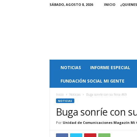
SÁBADO, AGOSTO 8, 2026
INICIO
¿QUIENE
M
NOTICIAS
INFORME ESPECIAL
a
g
FUNDACIÓN SOCIAL MI GENTE
a
z
i
Inicio
Noticias
Buga sonríe con su Feria #69
n
NOTICIAS
M
Buga sonríe con su
i
G
Por
Unidad de Comunicaciones Magazín Mi 
e
n