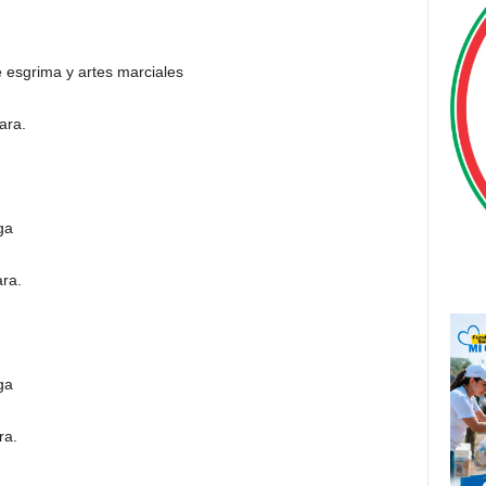
e esgrima y artes marciales
ara.
ga
ra.
ga
ra.