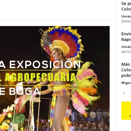
Se p
Col
Unid
29/05
Enví
Rapi
Unid
26/12
Más 
Colo
pobr
Migue