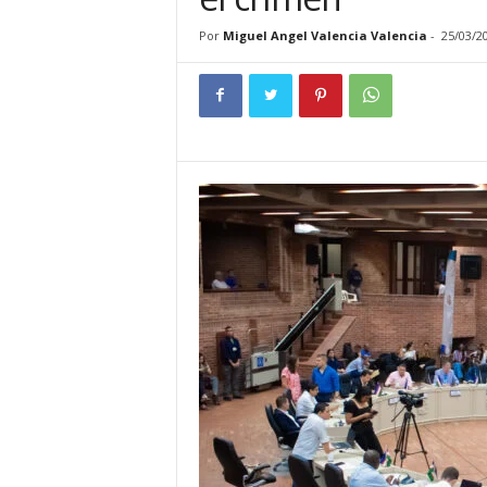
t
e
Por
Miguel Angel Valencia Valencia
-
25/03/2