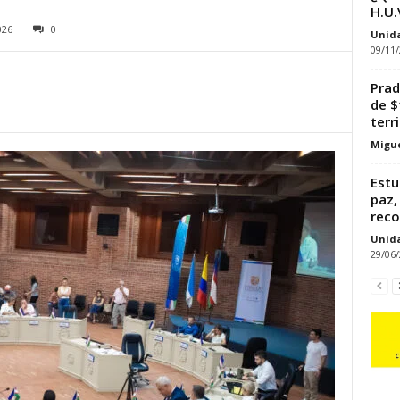
H.U.
026
0
Unid
09/11
Prad
de $
terri
Migue
Estu
paz,
reco
Unid
29/06