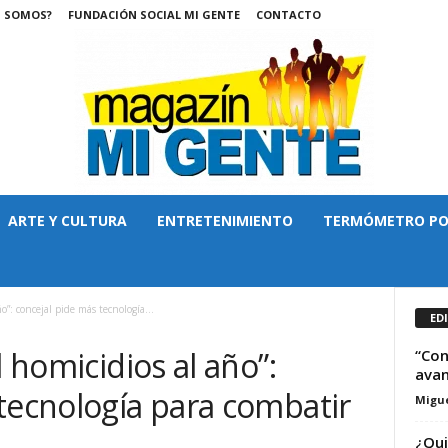
S SOMOS?
FUNDACIÓN SOCIAL MI GENTE
CONTACTO
ARTE Y CULTURA
ENTRETENIMIENTO
TERMÓMETRO PO
o”: concejal pide más tecnología...
ED
l homicidios al año”:
“Con
avan
tecnología para combatir
Migue
¿Qui