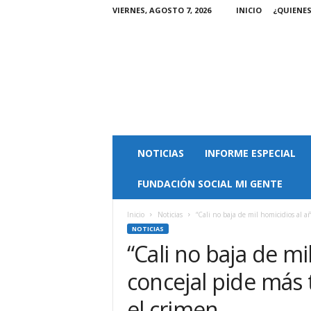
VIERNES, AGOSTO 7, 2026
INICIO
¿QUIENE
M
NOTICIAS
INFORME ESPECIAL
a
g
FUNDACIÓN SOCIAL MI GENTE
a
z
i
Inicio
Noticias
“Cali no baja de mil homicidios al añ
n
NOTICIAS
M
“Cali no baja de mi
i
concejal pide más 
G
e
el crimen
n