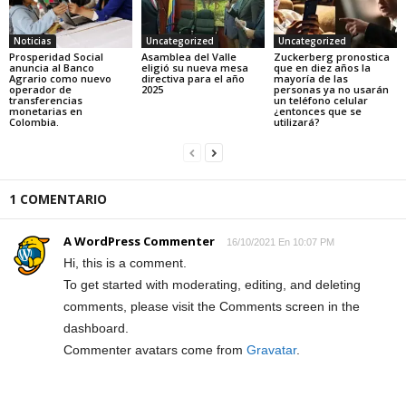
Noticias
Uncategorized
Uncategorized
Prosperidad Social
Asamblea del Valle
Zuckerberg pronostica
anuncia al Banco
eligió su nueva mesa
que en diez años la
Agrario como nuevo
directiva para el año
mayoría de las
operador de
2025
personas ya no usarán
transferencias
un teléfono celular
monetarias en
¿entonces que se
Colombia.
utilizará?
1 COMENTARIO
A WordPress Commenter
16/10/2021 En 10:07 PM
Hi, this is a comment.
To get started with moderating, editing, and deleting
comments, please visit the Comments screen in the
dashboard.
Commenter avatars come from
Gravatar
.