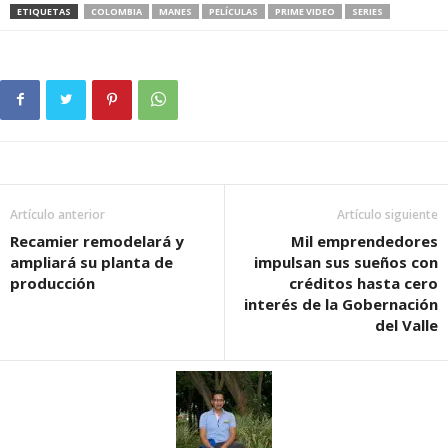
ETIQUETAS
COLOMBIA
MANES
PELÍCULAS
PRIME VIDEO
SERIES
Artículo anterior
Artículo siguiente
Recamier remodelará y
Mil emprendedores
ampliará su planta de
impulsan sus sueños con
producción
créditos hasta cero
interés de la Gobernación
del Valle