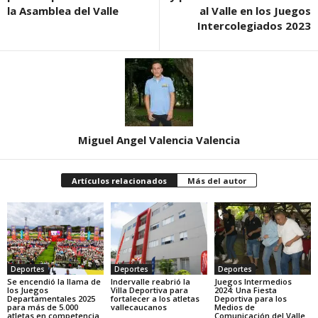
la Asamblea del Valle
al Valle en los Juegos
Intercolegiados 2023
Miguel Angel Valencia Valencia
Artículos relacionados
Más del autor
Deportes
Deportes
Deportes
Se encendió la llama de
Indervalle reabrió la
Juegos Intermedios
los Juegos
Villa Deportiva para
2024: Una Fiesta
Departamentales 2025
fortalecer a los atletas
Deportiva para los
para más de 5.000
vallecaucanos
Medios de
atletas en competencia.
Comunicación del Valle