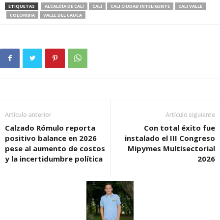
ETIQUETAS
ALCALDÍA DE CALI
CALI
CALI CIUDAD INTELIGENTE
CALI VALLE
COLOMBIA
VALLE DEL CAUCA
Artículo anterior
Artículo siguiente
Calzado Rómulo reporta
Con total éxito fue
positivo balance en 2026
instalado el III Congreso
pese al aumento de costos
Mipymes Multisectorial
y la incertidumbre política
2026