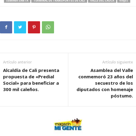
SEMANA SANTA
TERMINAL DE TRANSPORTES DE CALI
VALLE DEL CAUCA
VIAJES
Artículo anterior
Artículo siguiente
Alcaldía de Cali presenta
Asamblea del Valle
propuesta de «Predial
conmemoró 23 años del
Social» para beneficiar a
secuestro de los
300 mil caleños.
diputados con homenaje
póstumo.