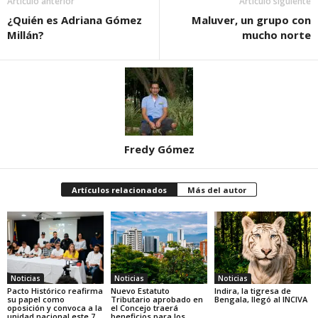
Artículo anterior
Artículo siguiente
¿Quién es Adriana Gómez
Maluver, un grupo con
Millán?
mucho norte
Fredy Gómez
Artículos relacionados
Más del autor
Noticias
Noticias
Noticias
Pacto Histórico reafirma
Nuevo Estatuto
Indira, la tigresa de
su papel como
Tributario aprobado en
Bengala, llegó al INCIVA
oposición y convoca a la
el Concejo traerá
unidad nacional este 7
beneficios para los