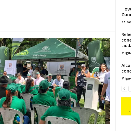
How 
Zon
Keine
Reli
cone
ciuda
Migue
Alca
cono
Migue