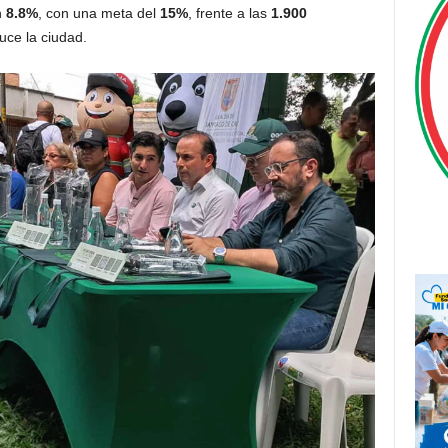
n
8.8%
, con una meta del
15%
, frente a las
1.900
ce la ciudad.