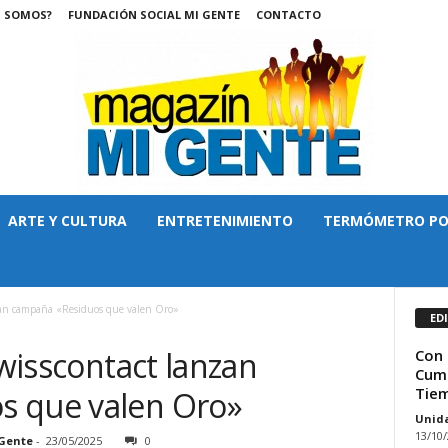
S SOMOS?
FUNDACIÓN SOCIAL MI GENTE
CONTACTO
ARTE Y CULTURA
ENTRETENIMIENTO
TERMÓMETRO PO
nzan campaña «Residuos que valen Oro»
ED
Swisscontact lanzan
Con 
Cumb
Tiem
s que valen Oro»
Unid
13/10
Gente
-
23/05/2025
0