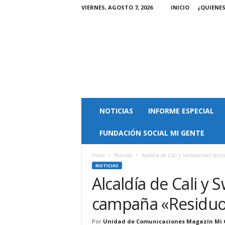
VIERNES, AGOSTO 7, 2026
INICIO
¿QUIENE
M
NOTICIAS
INFORME ESPECIAL
a
g
FUNDACIÓN SOCIAL MI GENTE
a
z
i
Inicio
Noticias
Alcaldía de Cali y Swisscontact la
n
NOTICIAS
M
Alcaldía de Cali y 
i
campaña «Residuo
G
e
n
Por
Unidad de Comunicaciones Magazín Mi 