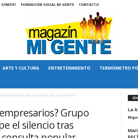
S SOMOS?
FUNDACIÓN SOCIAL MI GENTE
CONTACTO
ARTE Y CULTURA
ENTRETENIMIENTO
TERMÓMETRO PO
po Multisectorial rompe el silencio tras hundimiento...
ED
s empresarios? Grupo
La A
Migue
e el silencio tras
Mari
 consulta popular.
por 