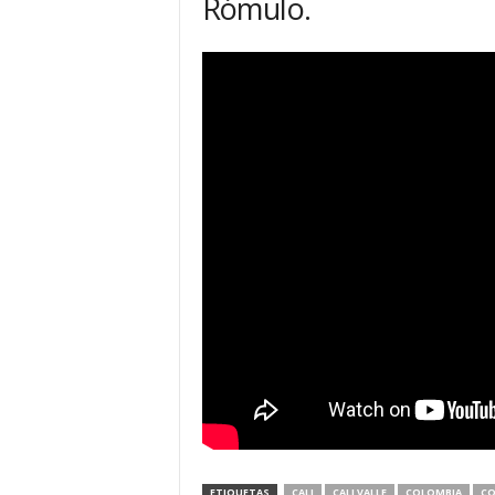
Rómulo.
ETIQUETAS
CALI
CALI VALLE
COLOMBIA
CO