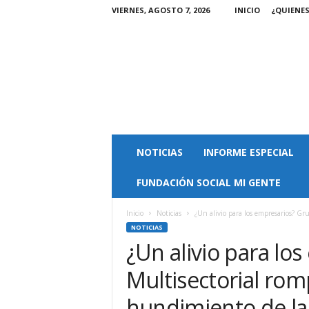
VIERNES, AGOSTO 7, 2026
INICIO
¿QUIENE
M
NOTICIAS
INFORME ESPECIAL
a
g
FUNDACIÓN SOCIAL MI GENTE
a
z
i
Inicio
Noticias
¿Un alivio para los empresarios? Gru
n
NOTICIAS
M
¿Un alivio para lo
i
Multisectorial romp
G
e
hundimiento de la
n