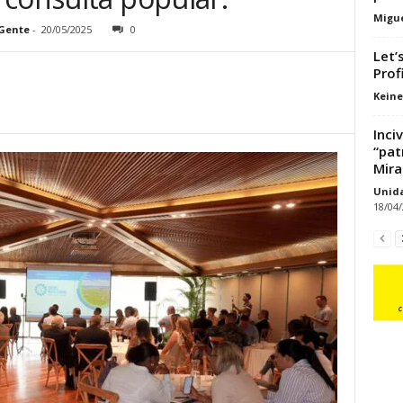
Migue
Gente
-
20/05/2025
0
Let’
Prof
Keine
Inci
“pat
Mira
Unid
18/04